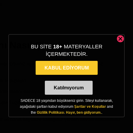
ri
ı Nasıl Çözebilirsiniz?
BU SITE
18+
MATERYALLER
IÇERMEKTEDIR.
aşıyorsanız aşağıdaki adımları uygulayabilirsiniz:
KABUL EDİYORUM
ni temizleyin.
Katılmıyorum
öntemlerini deneyin.
SADECE 18 yaşından büyükseniz girin. Siteyi kullanarak,
leri üzerinden güncel giriş adresini öğrenin.
aşağıdaki şartları kabul ediyorum
Şartlar ve Koşullar
and
the
Gizlilik Politikası
.
Hayır, ben gidiyorum.
.
ir ve bahis keyfinize kaldığınız yerden devam edebilirsiniz.