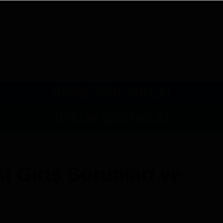
GİRİŞ İÇİN TIKLA!
ÜYELİK İÇİN TIKLA!
i Giriş Sorunları ve