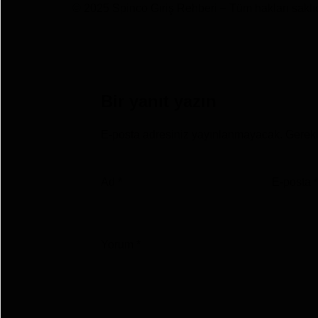
© 2025 Spinco Giriş Rehberi – Tüm hakları saklıd
Bir yanıt yazın
E-posta adresiniz yayınlanmayacak.
Gerekl
Ad
*
E-posta
Yorum
*